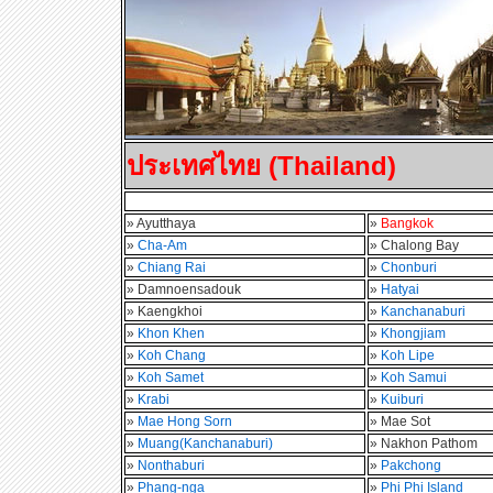
ประเทศไทย (Thailand)
» Ayutthaya
»
Bangkok
»
Cha-Am
» Chalong Bay
»
Chiang Rai
»
Chonburi
» Damnoensadouk
»
Hatyai
» Kaengkhoi
»
Kanchanaburi
»
Khon Khen
»
Khongjiam
»
Koh Chang
»
Koh Lipe
»
Koh Samet
»
Koh Samui
»
Krabi
»
Kuiburi
»
Mae Hong Sorn
» Mae Sot
»
Muang(Kanchanaburi)
» Nakhon Pathom
»
Nonthaburi
»
Pakchong
»
Phang-nga
»
Phi Phi Island