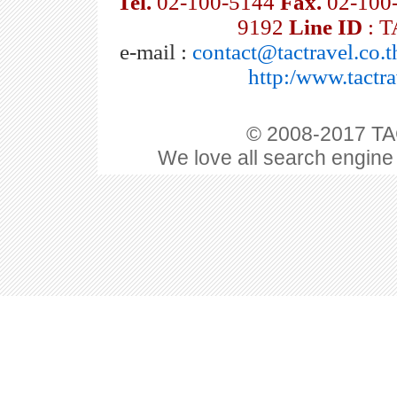
Tel.
02-100-5144
Fax.
02-100
9192
Line ID
: 
e-mail :
contact@tactravel.co.t
http:/www.tactra
© 2008-2017 TAC
We love all search engine