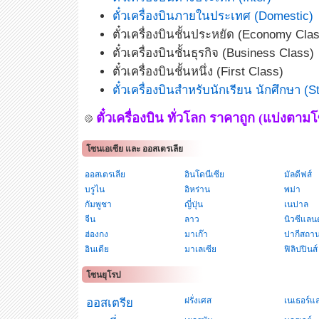
ตั๋วเครื่องบินภายในประเทศ (Domestic)
ตั๋วเครื่องบินชั้นประหยัด (Economy Cla
ตั๋วเครื่องบินชั้นธุรกิจ (Business Class)
ตั๋วเครื่องบินชั้นหนึ่ง (First Class)
ตั๋วเครื่องบินสำหรับนักเรียน นักศึกษา (S
ตั๋วเครื่องบิน ทั่วโลก ราคาถูก (แบ่งตาม
โซนเอเซีย และ ออสเตรเลีย
ออสเตรเลีย
อินโดนีเซีย
มัลดีฟส์
บรูไน
อิหร่าน
พม่า
กัมพูชา
ญี่ปุ่น
เนปาล
จีน
ลาว
นิวซีแลนด
ฮ่องกง
มาเก๊า
ปากีสถา
อินเดีย
มาเลเซีย
ฟิลิปปินส์
โซนยุโรป
ฝรั่งเศส
เนเธอร์แ
ออสเตรีย