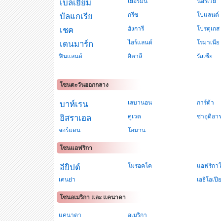
เยอรมัน
นอรเวย์
เบลเยี่ยม
กรีซ
โปแลนด์
บัลแกเรีย
ฮังการี
โปรตุเกส
เชค
ไอร์แลนด์
โรมาเนีย
เดนมาร์ก
ฟินแลนด์
อิตาลี
รัสเซีย
โซนตะวันออกกลาง
เลบานอน
การ์ต้า
บาห์เรน
คูเวต
ซาอุดิอาร
อิสราเอล
จอร์แดน
โอมาน
โซนแอฟริกา
โมรอคโค
แอฟริกาใ
อียิปต์
เคนย่า
เอธิโอเปี
โซนอเมริกา และ แคนาดา
แคนาดา
อเมริกา