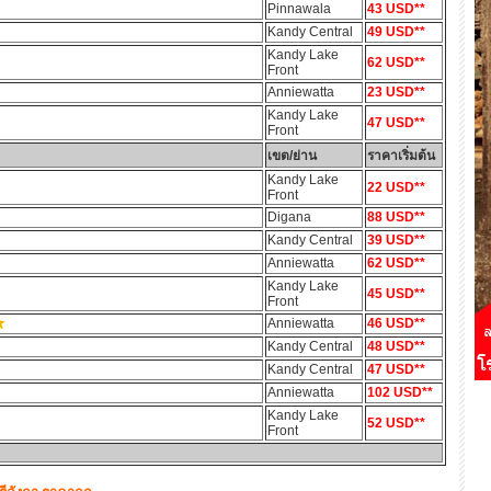
Pinnawala
43 USD**
Kandy Central
49 USD**
Kandy Lake
62 USD**
Front
Anniewatta
23 USD**
Kandy Lake
47 USD**
Front
เขต/ย่าน
ราคาเริ่มต้น
Kandy Lake
22 USD**
Front
Digana
88 USD**
Kandy Central
39 USD**
Anniewatta
62 USD**
Kandy Lake
45 USD**
Front
Anniewatta
46 USD**
Kandy Central
48 USD**
Kandy Central
47 USD**
Anniewatta
102 USD**
Kandy Lake
52 USD**
Front