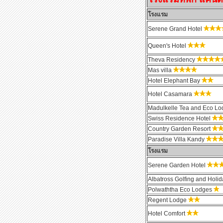
โรงแรม
Serene Grand Hotel
Queen's Hotel
Theva Residency
Mas villa
Hotel Elephant Bay
Hotel Casamara
Madulkelle Tea and Eco L
Swiss Residence Hotel
Country Garden Resort
Paradise Villa Kandy
โรงแรม
Serene Garden Hotel
Albatross Golfing and Holi
Polwaththa Eco Lodges
Regent Lodge
Hotel Comfort