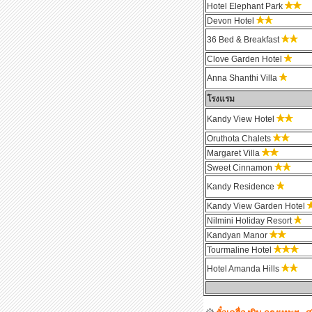
Hotel Elephant Park
Devon Hotel
36 Bed & Breakfast
Clove Garden Hotel
Anna Shanthi Villa
โรงแรม
Kandy View Hotel
Oruthota Chalets
Margaret Villa
Sweet Cinnamon
Kandy Residence
Kandy View Garden Hotel
Nilmini Holiday Resort
Kandyan Manor
Tourmaline Hotel
Hotel Amanda Hills