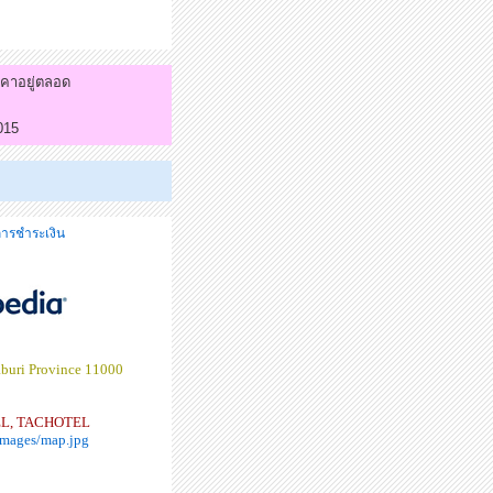
าคาอยู่ตลอด
015
ีการชำระเงิน
aburi Province 11000
L, TACHOTEL
/images/map.jpg