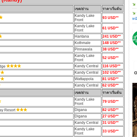
เขต/ย่าน
ราคาเริ่มต้น
Kandy Lake
93 USD**
หน
Front
Kandy Lake
61 USD**
Front
Hantana
241 USD**
Kothmale
148 USD**
Pinnawala
38 USD**
Kandy Lake
52 USD**
Front
Kandy Central
116 USD**
odge
Kandy Central
102 USD**
Wattappola
81 USD**
Kandy Central
62 USD**
เขต/ย่าน
ราคาเริ่มต้น
Kandy Lake
79 USD**
Front
Digana
82 USD**
day Resort
Digana
27 USD**
Kandy Central
31 USD**
Kandy Lake
33 USD**
Front