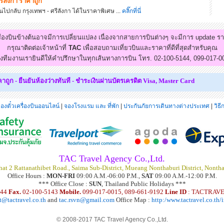
ศรีลังกา ราคาถูก
ปกลับ กรุงเทพฯ - ศรีลังกา ได้ในราคาพิเศษ ...
คลิ๊กที่นี่
รื่องบินข้างต้นอาจมีการเปลี่ยนแปลง เนื่องจากสายการบินต่างๆ จะมีการ update ร
กรุณาติดต่อเจ้าหน้าที่
TAC
เพื่อสอบถามเที่ยวบินและราคาที่ดีที่สุดสำหรับคุณ
งทีมงานเรายินดีให้คำปรึกษาในทุกเส้นทางการบิน โทร. 02-100-5144, 099-017-0
ูก - ยืนยันห้องว่างทันที - ชำระเงินผ่านบัตรเครดิต
Visa, Master Card
องตั๋วเครื่องบินออนไลน์
|
จองโรงแรม และ ที่พัก
|
ประกันภัยการเดินทางต่างประเทศ
|
วิธ
TAC Travel Agency Co.,Ltd.
at 2 Rattanathibet Road., Saima Sub-District, Mueang Nonthaburi District, Nonth
Office Hours :
MON-FRI
09:00 A.M.-06:00 P.M.,
SAT
09:00 A.M.-12:00 P.M.
*** Office Close :
SUN
, Thailand Public Holidays ***
144
Fax.
02-100-5143
Mobile.
099-017-0015, 089-661-9192
Line ID
: TACTRAVE
t@tactravel.co.th
and
tac.rsvn@gmail.com
Office Map :
http:/www.tactravel.co.th
© 2008-2017 TAC Travel Agency Co.,Ltd.