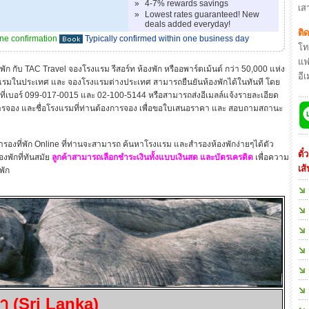
»
4-7% rewards savings
เสา
»
Lowest rates guaranteed! New
deals added everyday!
ติ
ine confirmation
Typically confirmed within one business day
โท
แฟ
ับ TAC Travel จองโรงแรม รีสอร์ท ห้องพัก หรืออพาร์ตเม้นต์ กว่า 50,000 แห่ง
อี
แรมในประเทศ และ จองโรงแรมต่างประเทศ สามารถยืนยันห้องพักได้ในทันที โดย
 ที่เบอร์ 099-017-0015 และ 02-100-5144 หรือสามารถส่งอีเมลล์แจ้งรายละเอียด
งการจอง และชื่อโรงแรมที่ท่านต้องการจอง เพื่อขอใบเสนอราคา และ สอบถามสถานะ
องที่พัก Online ที่ท่านจะสามารถ ค้นหาโรงแรม และสำรองห้องพักง่ายๆได้ตัว
ตั
งพักที่ทันสมัย
ลูกค้าสามารถเลือกชำระเงินทั้งแบบเงินสด และบัตรเครดิต
เพื่อความ
เส
พัก
า (Sri Lanka)