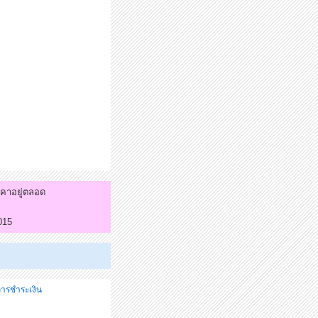
าคาอยู่ตลอด
015
ีการชำระเงิน