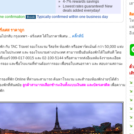
»
4-7% rewards savings
เสา
»
Lowest rates guaranteed! New
deals added everyday!
ติ
ine confirmation
Typically confirmed within one business day
โท
แฟ
ฝรั่งเศส ราคาถูก
อี
ปกลับ กรุงเทพฯ - ฝรั่งเศส ได้ในราคาพิเศษ ...
คลิ๊กที่นี่
ับ TAC Travel จองโรงแรม รีสอร์ท ห้องพัก หรืออพาร์ตเม้นต์ กว่า 50,000 แห่ง
แรมในประเทศ และ จองโรงแรมต่างประเทศ สามารถยืนยันห้องพักได้ในทันที โดย
 ที่เบอร์ 099-017-0015 และ 02-100-5144 หรือสามารถส่งอีเมลล์แจ้งรายละเอียด
งการจอง และชื่อโรงแรมที่ท่านต้องการจอง เพื่อขอใบเสนอราคา และ สอบถามสถานะ
ตั
เส
องที่พัก Online ที่ท่านจะสามารถ ค้นหาโรงแรม และสำรองห้องพักง่ายๆได้ตัว
งพักที่ทันสมัย
ลูกค้าสามารถเลือกชำระเงินทั้งแบบเงินสด และบัตรเครดิต
เพื่อความ
พัก