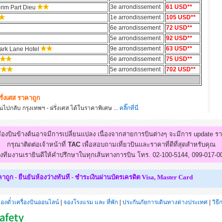
3e arrondissement
61 USD**
rim Part Dieu
1e arrondissement
105 USD**
6e arrondissement
72 USD**
5e arrondissement
92 USD**
9e arrondissement
63 USD**
Park Lane Hotel
6e arrondissement
75 USD**
5e arrondissement
702 USD**
ฝรั่งเศส ราคาถูก
ปกลับ กรุงเทพฯ - ฝรั่งเศส ได้ในราคาพิเศษ ...
คลิ๊กที่นี่
รื่องบินข้างต้นอาจมีการเปลี่ยนแปลง เนื่องจากสายการบินต่างๆ จะมีการ update ร
กรุณาติดต่อเจ้าหน้าที่
TAC
เพื่อสอบถามเที่ยวบินและราคาที่ดีที่สุดสำหรับคุณ
งทีมงานเรายินดีให้คำปรึกษาในทุกเส้นทางการบิน โทร. 02-100-5144, 099-017-0
ูก - ยืนยันห้องว่างทันที - ชำระเงินผ่านบัตรเครดิต
Visa, Master Card
องตั๋วเครื่องบินออนไลน์
|
จองโรงแรม และ ที่พัก
|
ประกันภัยการเดินทางต่างประเทศ
|
วิธ