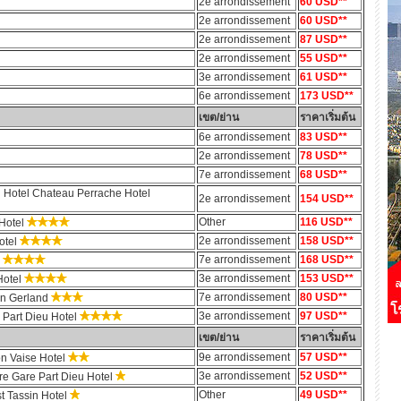
2e arrondissement
60 USD**
2e arrondissement
60 USD**
2e arrondissement
87 USD**
2e arrondissement
55 USD**
3e arrondissement
61 USD**
6e arrondissement
173 USD**
เขต/ย่าน
ราคาเริ่มต้น
6e arrondissement
83 USD**
2e arrondissement
78 USD**
7e arrondissement
68 USD**
 Hotel Chateau Perrache Hotel
2e arrondissement
154 USD**
Other
116 USD**
Hotel
2e arrondissement
158 USD**
otel
7e arrondissement
168 USD**
l
3e arrondissement
153 USD**
Hotel
7e arrondissement
80 USD**
on Gerland
3e arrondissement
97 USD**
 Part Dieu Hotel
เขต/ย่าน
ราคาเริ่มต้น
9e arrondissement
57 USD**
on Vaise Hotel
3e arrondissement
52 USD**
re Gare Part Dieu Hotel
Other
49 USD**
t Tassin Hotel