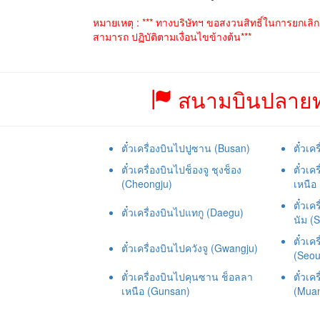
หมายเหตุ : *** ทางบริษัทฯ ขอสงวนสิทธิ์ในการยกเลิ
สามารถ ปฏิบัติตามเงื่อนไขข้างต้น***
สนามบินปลายทา
ตั๋วเครื่องบินไปปูซาน (Busan)
ตั๋วเค
ตั๋วเครื่องบินไปช็องจู ชุงช็อง
ตั๋วเค
(Cheongju)
เหนือ
ตั๋วเ
ตั๋วเครื่องบินไปแทกู (Daegu)
นัม (
ตั๋วเค
ตั๋วเครื่องบินไปควังจู (Gwangju)
(Seou
ตั๋วเครื่องบินไปคุนซาน ช็อลลา
ตั๋วเค
เหนือ (Gunsan)
(Mua