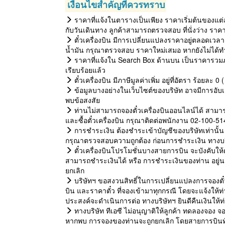
เงื่อนไขสำคัญที่ควรทราบ
ราคาที่แจ้งในตารางเป็นเพียง ราคาเริ่มต้นของแต่
กับวันเดินทาง ลูกค้าสามารถตรวจสอบ ที่นั่งว่าง ราค
ตั๋วเครื่องบิน มีการเปลี่ยนแปลงราคาอยู่ตลอดเวลา 
น้ำมัน กรุณาตรวจสอบ ราคาใหม่เสมอ หากยังไม่ได้ทำ
ราคาที่แจ้งใน Search Box ด้านบน เป็นราคารวมภ
เรียบร้อยแล้ว
ตั๋วเครื่องบิน มีภาษีมูลค่าเพิ่ม อยู่ที่อัตรา ร้อยละ
ข้อมูลบางอย่างในเว็บไซต์ของบริษัท อาจมีการอับเด
พบข้อสงสัย
ท่านไม่สามารถจองตั๋วเครื่องบินออนไลน์ได้ สามาร
และซื้อตั๋วเครื่องบิน กรุณาติดต่อพนักงาน 02-100-5
การชำระเงิน ต้องชำระเข้าบัญชีของบริษัทเท่านั้น 
กรุณาตรวจสอบความถูกต้อง ก่อนการชำระเงิน ทางบริษั
ตั๋วเครื่องบินโปรโมชั่นบางสายการบิน จะบังคับให้ต้อ
สามารถชำระเงินได้ หรือ การชำระเงินของท่าน อยู่
ยกเลิก
บริษัทฯ ขอสงวนสิทธิ์ในการเปลี่ยนแปลงการจองตั๋ว
บิน และราคาตั๋ว ที่จองเข้ามาทุกกรณี โดยจะแจ้งให
ประสงค์จะดำเนินการต่อ ทางบริษัทฯ ยินดีคืนเงินให้
ทางบริษัท ทีเอซี ไม่อนุญาติให้ลูกค้า ทดลองจอง จอ
หากพบ การจองของท่านจะถูกยกเลิก โดยสายการบินทันท