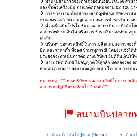
ท่านไม่สามารถจองตั๋วเครื่องบินออนไลน์ได้ สามาร
และซื้อตั๋วเครื่องบิน กรุณาติดต่อพนักงาน 02-100-5
การชำระเงิน ต้องชำระเข้าบัญชีของบริษัทเท่านั้น 
กรุณาตรวจสอบความถูกต้อง ก่อนการชำระเงิน ทางบริษั
ตั๋วเครื่องบินโปรโมชั่นบางสายการบิน จะบังคับให้ต้อ
สามารถชำระเงินได้ หรือ การชำระเงินของท่าน อยู่
ยกเลิก
บริษัทฯ ขอสงวนสิทธิ์ในการเปลี่ยนแปลงการจองตั๋ว
บิน และราคาตั๋ว ที่จองเข้ามาทุกกรณี โดยจะแจ้งให
ประสงค์จะดำเนินการต่อ ทางบริษัทฯ ยินดีคืนเงินให้
ทางบริษัท ทีเอซี ไม่อนุญาติให้ลูกค้า ทดลองจอง จอ
หากพบ การจองของท่านจะถูกยกเลิก โดยสายการบินทันท
หมายเหตุ : *** ทางบริษัทฯ ขอสงวนสิทธิ์ในการยกเลิ
สามารถ ปฏิบัติตามเงื่อนไขข้างต้น***
สนามบินปลายทา
ตั๋วเครื่องบินไปปูซาน (Busan)
ตั๋วเค