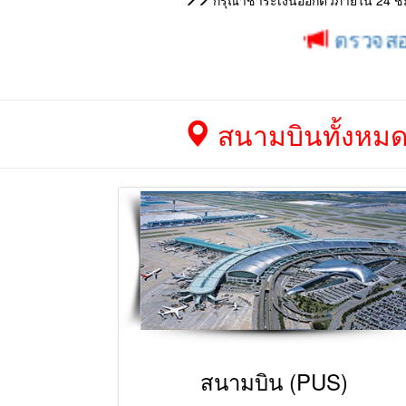
กรุณาชำระเงินออกตั๋วภายใน 24 ชม. 
ตรวจสอบโปรโมช
สนามบินทั้งหมดใ
สนามบิน (PUS)