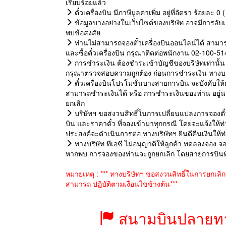
เรียบร้อยแล้ว
ตั๋วเครื่องบิน มีภาษีมูลค่าเพิ่ม อยู่ที่อัตรา ร้อยละ
ข้อมูลบางอย่างในเว็บไซต์ของบริษัท อาจมีการอับเด
พบข้อสงสัย
ท่านไม่สามารถจองตั๋วเครื่องบินออนไลน์ได้ สามาร
และซื้อตั๋วเครื่องบิน กรุณาติดต่อพนักงาน 02-100-5
การชำระเงิน ต้องชำระเข้าบัญชีของบริษัทเท่านั้น 
กรุณาตรวจสอบความถูกต้อง ก่อนการชำระเงิน ทางบริษั
ตั๋วเครื่องบินโปรโมชั่นบางสายการบิน จะบังคับให้ต้อ
สามารถชำระเงินได้ หรือ การชำระเงินของท่าน อยู่
ยกเลิก
บริษัทฯ ขอสงวนสิทธิ์ในการเปลี่ยนแปลงการจองตั๋ว
บิน และราคาตั๋ว ที่จองเข้ามาทุกกรณี โดยจะแจ้งให
ประสงค์จะดำเนินการต่อ ทางบริษัทฯ ยินดีคืนเงินให้
ทางบริษัท ทีเอซี ไม่อนุญาติให้ลูกค้า ทดลองจอง จอ
หากพบ การจองของท่านจะถูกยกเลิก โดยสายการบินทันท
หมายเหตุ : *** ทางบริษัทฯ ขอสงวนสิทธิ์ในการยกเลิ
สามารถ ปฏิบัติตามเงื่อนไขข้างต้น***
สนามบินปลายทา