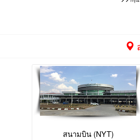
กรุณา
ส
สนามบิน (NYT)