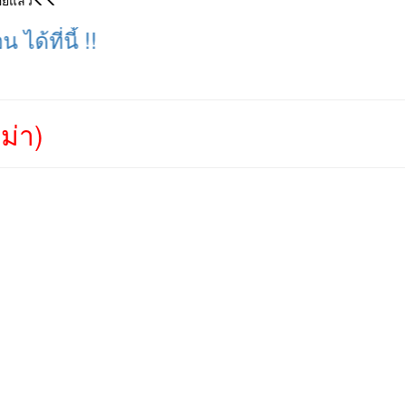
อยแล้ว
นี้ !!
ม่า)