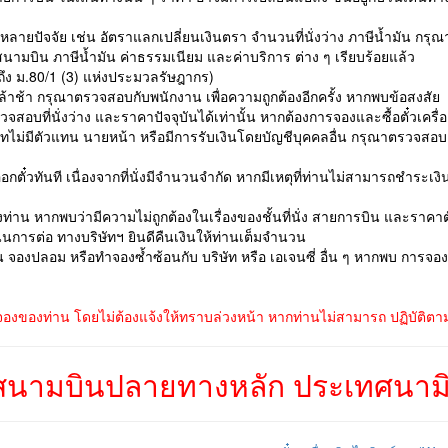
ยหลายปัจจัย เช่น อัตราแลกเปลี่ยนเงินตรา จำนวนที่นั่งว่าง ภาษีน้ำมัน กร
ามบิน ภาษีน้ำมัน ค่าธรรมเนียม และค่าบริการ ต่าง ๆ เรียบร้อยแล้ว
อ้างถึง ม.80/1 (3) แห่งประมวลรัษฎากร)
ล้าช้า กรุณาตรวจสอบกับพนักงาน เพื่อความถูกต้องอีกครั้ง หากพบข้อสงสัย
สอบที่นั่งว่าง และราคาปัจจุบันได้เท่านั้น หากต้องการจองและซื้อตั๋วเคร
ษัทไม่มีตัวแทน นายหน้า หรือมีการรับเงินโดยบัญชีบุคคลอื่น กรุณาตรวจสอ
อกตั๋วทันที เนื่องจากที่นั่งมีจำนวนจำกัด หากมีเหตุที่ท่านไม่สามารถชำระ
่าน หากพบว่ามีความไม่ถูกต้องในเรื่องของชั้นที่นั่ง สายการบิน และราคาต
การต่อ ทางบริษัทฯ ยินดีคืนเงินให้ท่านเต็มจำนวน
่น จองปลอม หรือทำจองซ้ำซ้อนกับ บริษัท หรือ เอเจนซี่ อื่น ๆ หากพบ การจ
จองของท่าน โดยไม่ต้องแจ้งให้ทราบล่วงหน้า หากท่านไม่สามารถ ปฏิบัติตามเ
นามบินปลายทางหลัก ประเทศนามิ