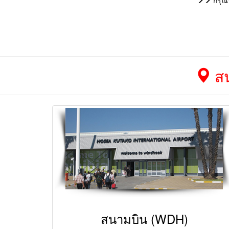
กรุณา
สน
สนามบิน (WDH)