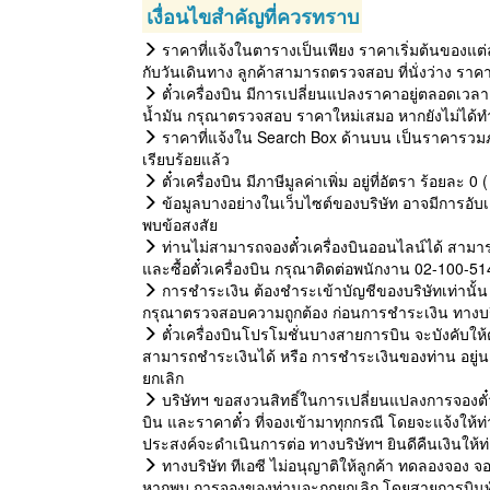
เงื่อนไขสำคัญที่ควรทราบ
ราคาที่แจ้งในตารางเป็นเพียง ราคาเริ่มต้นของแต่
กับวันเดินทาง ลูกค้าสามารถตรวจสอบ ที่นั่งว่าง ราค
ตั๋วเครื่องบิน มีการเปลี่ยนแปลงราคาอยู่ตลอดเวลา 
น้ำมัน กรุณาตรวจสอบ ราคาใหม่เสมอ หากยังไม่ได้ทำ
ราคาที่แจ้งใน Search Box ด้านบน เป็นราคารวมภ
เรียบร้อยแล้ว
ตั๋วเครื่องบิน มีภาษีมูลค่าเพิ่ม อยู่ที่อัตรา ร้อยละ
ข้อมูลบางอย่างในเว็บไซต์ของบริษัท อาจมีการอับเด
พบข้อสงสัย
ท่านไม่สามารถจองตั๋วเครื่องบินออนไลน์ได้ สามาร
และซื้อตั๋วเครื่องบิน กรุณาติดต่อพนักงาน 02-100-5
การชำระเงิน ต้องชำระเข้าบัญชีของบริษัทเท่านั้น 
กรุณาตรวจสอบความถูกต้อง ก่อนการชำระเงิน ทางบริษั
ตั๋วเครื่องบินโปรโมชั่นบางสายการบิน จะบังคับให้ต้อ
สามารถชำระเงินได้ หรือ การชำระเงินของท่าน อยู่
ยกเลิก
บริษัทฯ ขอสงวนสิทธิ์ในการเปลี่ยนแปลงการจองตั๋ว
บิน และราคาตั๋ว ที่จองเข้ามาทุกกรณี โดยจะแจ้งให
ประสงค์จะดำเนินการต่อ ทางบริษัทฯ ยินดีคืนเงินให้
ทางบริษัท ทีเอซี ไม่อนุญาติให้ลูกค้า ทดลองจอง จอ
หากพบ การจองของท่านจะถูกยกเลิก โดยสายการบินทันท